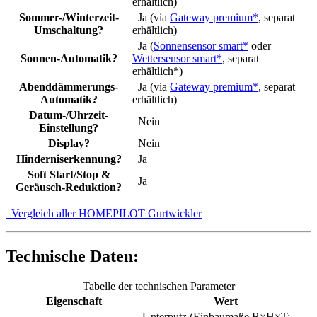
erhältlich)
Sommer-/Winterzeit-
Ja (via
Gateway premium*
, separat
Umschaltung?
erhältlich)
Ja (
Sonnensensor smart*
oder
Sonnen-Automatik?
Wettersensor smart*
, separat
erhältlich*)
Abenddämmerungs-
Ja (via
Gateway premium*
, separat
Automatik?
erhältlich)
Datum-/Uhrzeit-
Nein
Einstellung?
Display?
Nein
Hinderniserkennung?
Ja
Soft Start/Stop &
Ja
Geräusch-Reduktion?
Vergleich aller HOMEPILOT Gurtwickler
Technische Daten:
Tabelle der technischen Parameter
Eigenschaft
Wert
Unterputz (Einbaumaße B×H×T: