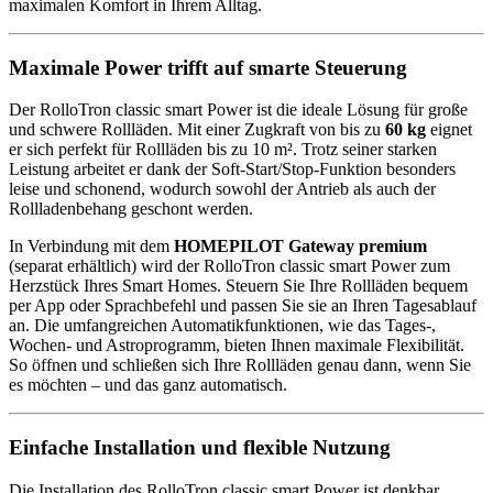
maximalen Komfort in Ihrem Alltag.
Maximale Power trifft auf smarte Steuerung
Der RolloTron classic smart Power ist die ideale Lösung für große
und schwere Rollläden. Mit einer Zugkraft von bis zu
60 kg
eignet
er sich perfekt für Rollläden bis zu 10 m². Trotz seiner starken
Leistung arbeitet er dank der Soft-Start/Stop-Funktion besonders
leise und schonend, wodurch sowohl der Antrieb als auch der
Rollladenbehang geschont werden.
In Verbindung mit dem
HOMEPILOT Gateway premium
(separat erhältlich) wird der RolloTron classic smart Power zum
Herzstück Ihres Smart Homes. Steuern Sie Ihre Rollläden bequem
per App oder Sprachbefehl und passen Sie sie an Ihren Tagesablauf
an. Die umfangreichen Automatikfunktionen, wie das Tages-,
Wochen- und Astroprogramm, bieten Ihnen maximale Flexibilität.
So öffnen und schließen sich Ihre Rollläden genau dann, wenn Sie
es möchten – und das ganz automatisch.
Einfache Installation und flexible Nutzung
Die Installation des RolloTron classic smart Power ist denkbar