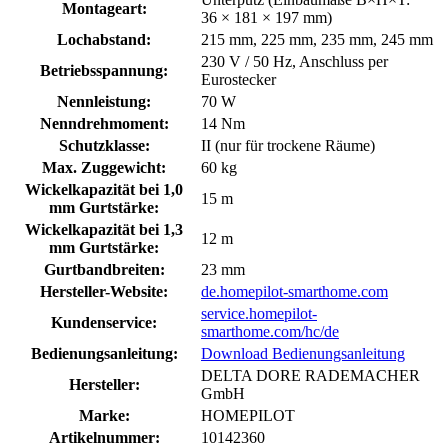
Montageart:
36 × 181 × 197 mm)
Lochabstand:
215 mm, 225 mm, 235 mm, 245 mm
230 V / 50 Hz, Anschluss per
Betriebsspannung:
Eurostecker
Nennleistung:
70 W
Nenndrehmoment:
14 Nm
Schutzklasse:
II (nur für trockene Räume)
Max. Zuggewicht:
60 kg
Wickelkapazität bei 1,0
15 m
mm Gurtstärke:
Wickelkapazität bei 1,3
12 m
mm Gurtstärke:
Gurtbandbreiten:
23 mm
Hersteller-Website:
de.homepilot-smarthome.com
service.homepilot-
Kundenservice:
smarthome.com/hc/de
Bedienungsanleitung:
Download Bedienungsanleitung
DELTA DORE RADEMACHER
Hersteller:
GmbH
Marke:
HOMEPILOT
Artikelnummer:
10142360