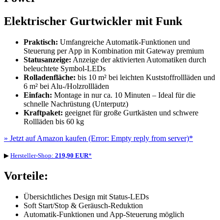
Elektrischer Gurtwickler mit Funk
Praktisch:
Umfangreiche Automatik-Funktionen und
Steuerung per App in Kombination mit Gateway premium
Statusanzeige:
Anzeige der aktivierten Automatiken durch
beleuchtete Symbol-LEDs
Rolladenfläche:
bis 10 m² bei leichten Kuststoffrollläden und
6 m² bei Alu-/Holzrollläden
Einfach:
Montage in nur ca. 10 Minuten – Ideal für die
schnelle Nachrüstung (Unterputz)
Kraftpaket:
geeignet für große Gurtkästen und schwere
Rollläden bis 60 kg
» Jetzt auf Amazon kaufen
(Error: Empty reply from server)*
▶
Hersteller-Shop:
219,90 EUR
*
Vorteile:
Übersichtliches Design mit Status-LEDs
Soft Start/Stop & Geräusch-Reduktion
Automatik-Funktionen und App-Steuerung möglich