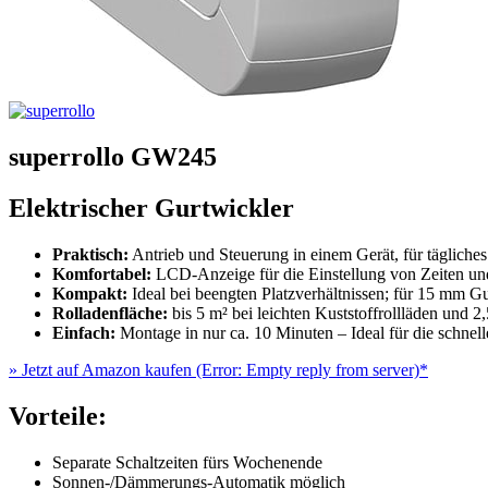
superrollo GW245
Elektrischer Gurtwickler
Praktisch:
Antrieb und Steuerung in einem Gerät, für täglich
Komfortabel:
LCD-Anzeige für die Einstellung von Zeiten und
Kompakt:
Ideal bei beengten Platzverhältnissen; für 15 mm G
Rolladenfläche:
bis 5 m² bei leichten Kuststoffrollläden und 2
Einfach:
Montage in nur ca. 10 Minuten – Ideal für die schnel
» Jetzt auf Amazon kaufen
(Error: Empty reply from server)*
Vorteile:
Separate Schaltzeiten fürs Wochenende
Sonnen-/Dämmerungs-Automatik möglich