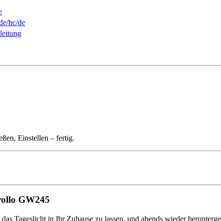
e
.de/hc/de
eitung
ßen, Einstellen – fertig.
errollo GW245
m das Tageslicht in Ihr Zuhause zu lassen, und abends wieder herunter