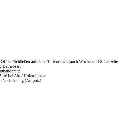
es Öffnen/Schließen auf einen Tastendruck (auch Wochenend-Schaltzeit
 Betriebsart
urtbandbreite
,5 m² bei Alu-/ Holzrollläden
le Nachrüstung (Aufputz)