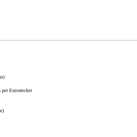
ar)
 per Eurostecker
me)