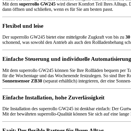
Mit dem
superrollo GW245
wird dieser Komfort Teil Ihres Alltags. 
dann öffnen und schließen, wenn es für Sie am besten passt.
Flexibel und leise
Der superrollo GW245 bietet eine mittelgroße Zugkraft von bis zu
30
schonend, was sowohl den Antrieb als auch den Rollladenbehang schont
Einfache Steuerung und individuelle Automatisierun
Mit dem superrollo GW245 können Sie Ihre Rollläden bequem per Taste
für die Wochentage und das Wochenende festzulegen. So sind Ihre Ro
Sonnensensor ZB30
(separat erhältlich) integrieren, der eine Son
Einfache Installation, hohe Zuverlässigkeit
Die Installation des superrollo GW245 ist denkbar einfach: Der Gurt
Mit der bewährten superrollo-Qualität können Sie sich auf eine lange 
Fazit: Der flexible Partner für Ihren Alltag