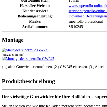
Gurtbandbreiten:
15 mm
Hersteller-Website:
www.superrollo-online.d
Kundenservice:
service.superrollo-online
Bedienungsanleitung:
Download Bedienungsanl
Marke:
superrollo professional
Artikelnummer:
SR10245
Montage
(Angaben in mm)
(1.) alten Gurtwickler entnehmen. (2.) GW245 einsetzen. (3.) Anschlie
Produktbeschreibung
Der vielseitige Gurtwickler für Ihre Rollläden – sup
Stellen Sie sich vor, wie Ihre Rollläden morgens sanft hochfahren, u