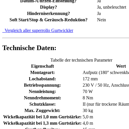
Datum-/Uhrzeit-Einstellung?
Ja
Display?
Ja, unbeleuchtet
Hinderniserkennung?
Ja
Soft Start/Stop & Geräusch-Reduktion?
Nein
Vergleich aller superrollo Gurtwickler
Technische Daten:
Tabelle der technischen Parameter
Eigenschaft
Wert
Montageart:
Aufputz (180° schwenkb
Lochabstand:
172 mm
Betriebsspannung:
230 V / 50 Hz, Anschluss
Nennleistung:
70 W
Nenndrehmoment:
8 Nm
Schutzklasse:
II (nur für trockene Räu
Max. Zuggewicht:
30 kg
Wickelkapazität bei 1,0 mm Gurtstärke:
5,0 m
Wickelkapazität bei 1,3 mm Gurtstärke:
4,0 m