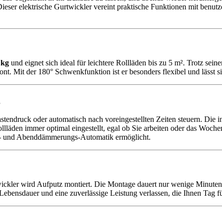
Dieser elektrische Gurtwickler vereint praktische Funktionen mit benut
 kg
und eignet sich ideal für leichtere Rollläden bis zu 5 m². Trotz sein
. Mit der 180° Schwenkfunktion ist er besonders flexibel und lässt sic
g
ndruck oder automatisch nach voreingestellten Zeiten steuern. Die int
llläden immer optimal eingestellt, egal ob Sie arbeiten oder das Woc
nen- und Abenddämmerungs-Automatik ermöglicht.
wickler wird Aufputz montiert. Die Montage dauert nur wenige Minuten,
Lebensdauer und eine zuverlässige Leistung verlassen, die Ihnen Tag fü